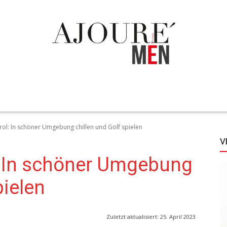
TECHNIK
LIFESTYLE
STYLE
MORE
irol: In schöner Umgebung chillen und Golf spielen
V
l: In schöner Umgebung
pielen
Zuletzt aktualisiert:
25. April 2023