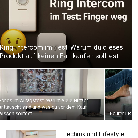
Ring Intercom im Test: Warum du dieses
Produkt auf keinen Fall kaufen solltest
Sonos im Alltagstest: Warum viele Nutzer
enttäuscht sind und was du vor dem Kauf
wissen solltest
Beurer LR 40
Technik und Lifestyle