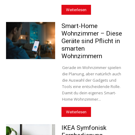
Weiterlesen
Smart-Home
Wohnzimmer – Diese
Geräte sind Pflicht in
smarten
Wohnzimmern
Gerade im Wohnzimmer spielen
die Planung, aber natürlich auch
die Auswahl der Gadgets und
Tools eine entscheidende Rolle.
Damit du dein eigenes Smart-
Home Wohnzimmer...
Weiterlesen
IKEA Symfonisk