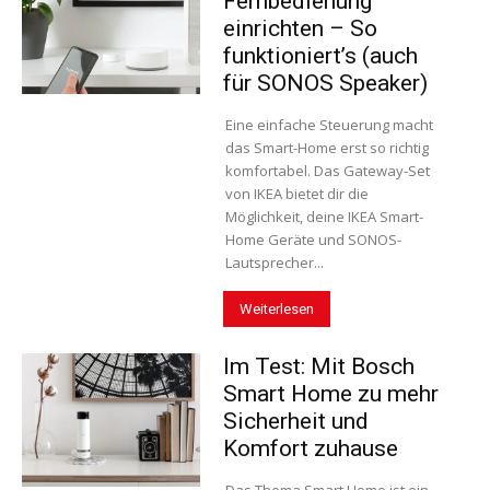
Fernbedienung
einrichten – So
funktioniert’s (auch
für SONOS Speaker)
Eine einfache Steuerung macht
das Smart-Home erst so richtig
komfortabel. Das Gateway-Set
von IKEA bietet dir die
Möglichkeit, deine IKEA Smart-
Home Geräte und SONOS-
Lautsprecher...
Weiterlesen
Im Test: Mit Bosch
Smart Home zu mehr
Sicherheit und
Komfort zuhause
Das Thema Smart Home ist ein