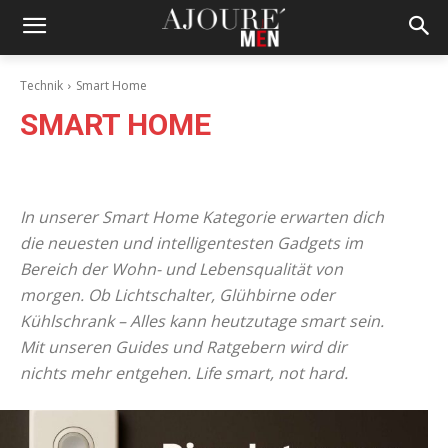
Technik
Smart Home
SMART HOME
Apps & Spiele
Auto & Mobilität
Computer & Handy
In unserer Smart Home Kategorie erwarten dich
die neuesten und intelligentesten Gadgets im
Bereich der Wohn- und Lebensqualität von
morgen. Ob Lichtschalter, Glühbirne oder
Kühlschrank – Alles kann heutzutage smart sein.
Mit unseren Guides und Ratgebern wird dir
nichts mehr entgehen. Life smart, not hard.