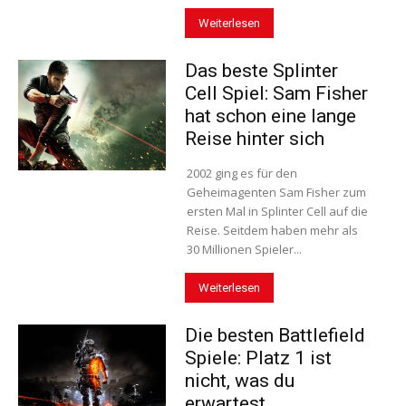
Weiterlesen
Das beste Splinter
Cell Spiel: Sam Fisher
hat schon eine lange
Reise hinter sich
2002 ging es für den
Geheimagenten Sam Fisher zum
ersten Mal in Splinter Cell auf die
Reise. Seitdem haben mehr als
30 Millionen Spieler...
Weiterlesen
Die besten Battlefield
Spiele: Platz 1 ist
nicht, was du
erwartest