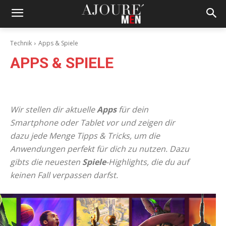
Technik
Apps & Spiele
APPS & SPIELE
Auto & Mobilität
Computer & Handy
Smart Home
Wir stellen dir aktuelle
Apps
für dein
Smartphone oder Tablet vor und zeigen dir
dazu jede Menge Tipps & Tricks, um die
Anwendungen perfekt für dich zu nutzen. Dazu
gibts die neuesten
Spiele
-Highlights, die du auf
keinen Fall verpassen darfst.