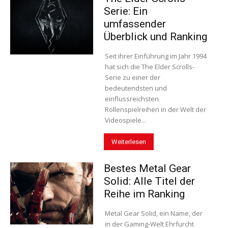
Serie: Ein
umfassender
Überblick und Ranking
Seit ihrer Einführung im Jahr 1994
hat sich die The Elder Scrolls-
Serie zu einer der
bedeutendsten und
einflussreichsten
Rollenspielreihen in der Welt der
Videospiele...
Weiterlesen
Bestes Metal Gear
Solid: Alle Titel der
Reihe im Ranking
Metal Gear Solid, ein Name, der
in der Gaming-Welt Ehrfurcht