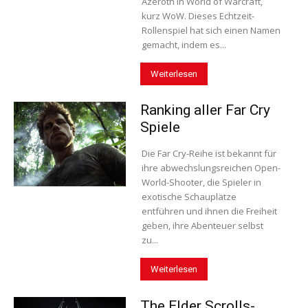
Azeroth in World of Warcraft,
kurz WoW. Dieses Echtzeit-
Rollenspiel hat sich einen Namen
gemacht, indem es...
Weiterlesen
Ranking aller Far Cry
Spiele
Die Far Cry-Reihe ist bekannt für
ihre abwechslungsreichen Open-
World-Shooter, die Spieler in
exotische Schauplätze
entführen und ihnen die Freiheit
geben, ihre Abenteuer selbst
zu...
Weiterlesen
The Elder Scrolls-