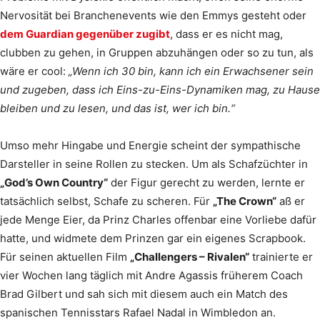
Nervosität bei Branchenevents wie den Emmys gesteht oder
dem Guardian gegenüber zugibt
, dass er es nicht mag,
clubben zu gehen, in Gruppen abzuhängen oder so zu tun, als
wäre er cool:
„Wenn ich 30 bin, kann ich ein Erwachsener sein
und zugeben, dass ich Eins-zu-Eins-Dynamiken mag, zu Hause
bleiben und zu lesen, und das ist, wer ich bin.“
Umso mehr Hingabe und Energie scheint der sympathische
Darsteller in seine Rollen zu stecken. Um als Schafzüchter in
„God’s Own Country“
der Figur gerecht zu werden, lernte er
tatsächlich selbst, Schafe zu scheren. Für
„The Crown“
aß er
jede Menge Eier, da Prinz Charles offenbar eine Vorliebe dafür
hatte, und widmete dem Prinzen gar ein eigenes Scrapbook.
Für seinen aktuellen Film
„Challengers – Rivalen“
trainierte er
vier Wochen lang täglich mit Andre Agassis früherem Coach
Brad Gilbert und sah sich mit diesem auch ein Match des
spanischen Tennisstars Rafael Nadal in Wimbledon an.