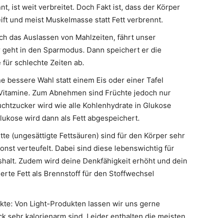
, ist weit verbreitet. Doch Fakt ist, dass der Körper
ft und meist Muskelmasse statt Fett verbrennt.
rch das Auslassen von Mahlzeiten, fährt unser
 geht in den Sparmodus. Dann speichert er die
 für schlechte Zeiten ab.
ine bessere Wahl statt einem Eis oder einer Tafel
e Vitamine. Zum Abnehmen sind Früchte jedoch nur
uchtzucker wird wie alle Kohlenhydrate in Glukose
ukose wird dann als Fett abgespeichert.
tte (ungesättigte Fettsäuren) sind für den Körper sehr
nst verteufelt. Dabei sind diese lebenswichtig für
alt. Zudem wird deine Denkfähigkeit erhöht und dein
rte Fett als Brennstoff für den Stoffwechsel
kte: Von Light-Produkten lassen wir uns gerne
ick sehr kalorienarm sind. Leider enthalten die meisten