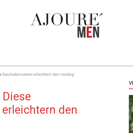
TECHNIK
LIFESTYLE
STYLE
MORE
se Rauchalternativen erleichtern den Umstieg
V
: Diese
 erleichtern den