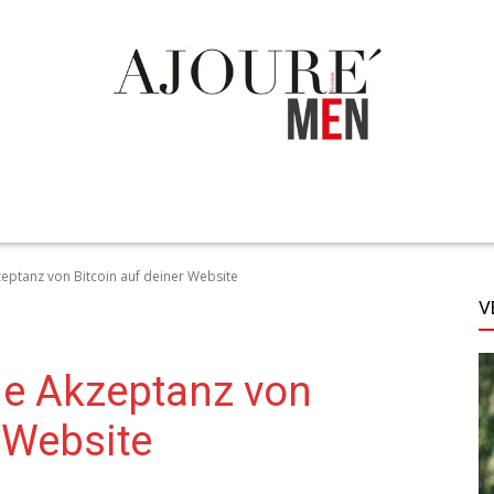
TECHNIK
LIFESTYLE
STYLE
MORE
eptanz von Bitcoin auf deiner Website
V
ie Akzeptanz von
r Website