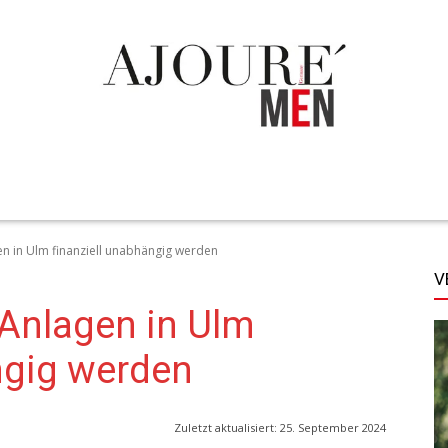
TECHNIK
LIFESTYLE
STYLE
MORE
en in Ulm finanziell unabhängig werden
V
Anlagen in Ulm
ngig werden
Zuletzt aktualisiert:
25. September 2024