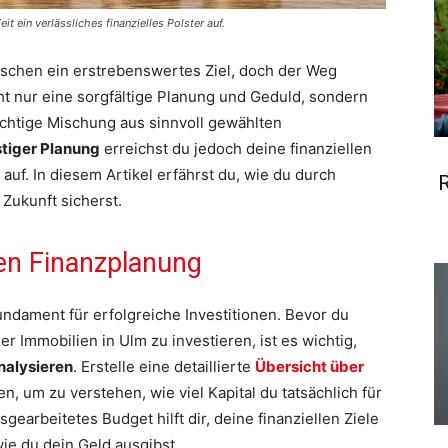
it ein verlässliches finanzielles Polster auf.
enschen ein erstrebenswertes Ziel, doch der Weg
cht nur eine sorgfältige Planung und Geduld, sondern
richtige Mischung aus sinnvoll gewählten
stiger Planung
erreichst du jedoch deine finanziellen
auf. In diesem Artikel erfährst du, wie du durch
R
 Zukunft sicherst.
den Finanzplanung
undament für erfolgreiche Investitionen. Bevor du
r Immobilien in Ulm zu investieren, ist es wichtig,
nalysieren
. Erstelle eine detaillierte
Übersicht über
, um zu verstehen, wie viel Kapital du tatsächlich für
sgearbeitetes Budget hilft dir, deine finanziellen Ziele
wie du dein Geld ausgibst.