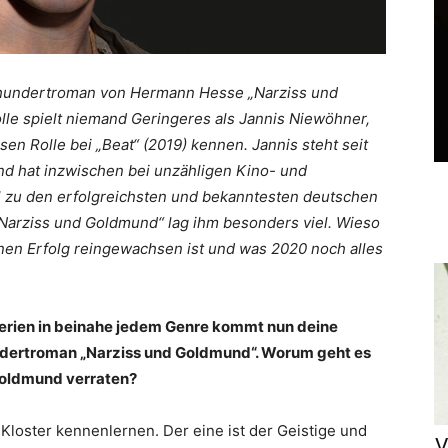
hrhundertroman von Hermann Hesse „Narziss und
lle spielt niemand Geringeres als Jannis Niewöhner,
en Rolle bei „Beat“ (2019) kennen. Jannis steht seit
nd hat inzwischen bei unzähligen Kino- und
ll zu den erfolgreichsten und bekanntesten deutschen
Narziss und Goldmund“ lag ihm besonders viel. Wieso
einen Erfolg reingewachsen ist und was 2020 noch alles
erien in beinahe jedem Genre kommt nun deine
dertroman „Narziss und Goldmund“. Worum geht es
 Goldmund verraten?
 Kloster kennenlernen. Der eine ist der Geistige und
V