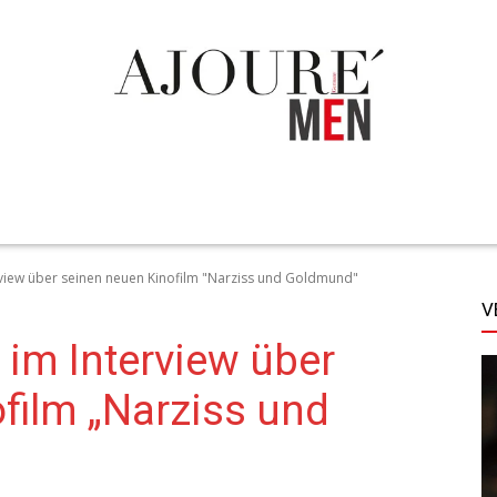
TECHNIK
LIFESTYLE
STYLE
MORE
rview über seinen neuen Kinofilm "Narziss und Goldmund"
V
im Interview über
film „Narziss und