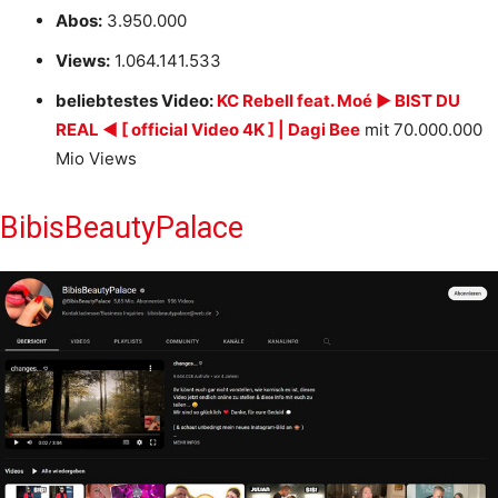
Abos:
3.950.000
Views:
1.064.141.533
beliebtestes Video:
KC Rebell feat. Moé ► BIST DU
REAL ◄ [ official Video 4K ] | Dagi Bee
mit 70.000.000
Mio Views
BibisBeautyPalace