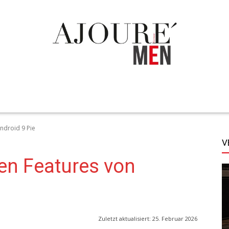
TECHNIK
LIFESTYLE
STYLE
MORE
ndroid 9 Pie
V
en Features von
Zuletzt aktualisiert:
25. Februar 2026