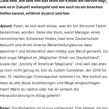
Ziele sind, wie sehr ihm das Wohl der Kinder am Herzen liegt,
wie es in Zukunft weitergeht und wie auch du ein bisschen
helfen kannst, erfährst du jetzt und hier.
Ajouré:
Peter, du bist wohl etwas, was wir ein Allround-Talent
bezeichnen würden. Gelernter Koch, warst Manager eines
renommierten Schweizer Hotels, hast eine Zauberschule
besucht und direkt diverse Weiterbildungskurse dazu
absolviert und letztendlich dein Hobby zum Beruf gemacht. Du
bist sogar Mitglied im „Magischer Zirkel von Deutschland“,
sowie der „Society of American Magicians“. Und weil das alles
ja noch nicht genug ist, bist du zudem Comedian, der 2018 für
den 15. Hamburger Comedypokal nominiert ist. Wie kommt es,
dass du alle diese Ausbildungen und Wege eingeschlagen
hast? Warst du rastlos oder hat dir einfach die
Herausforderung im Alltag gefehlt?
Peter:
Die Redaktion ist ja supi vorbereitet. Das stimmt. Ich bin