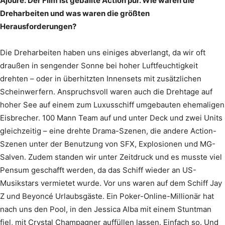
Ajouré: Der Film ist geballte Action pur. Wie waren die
Dreharbeiten und was waren die größten
Herausforderungen?
Die Dreharbeiten haben uns einiges abverlangt, da wir oft
draußen in sengender Sonne bei hoher Luftfeuchtigkeit
drehten – oder in überhitzten Innensets mit zusätzlichen
Scheinwerfern. Anspruchsvoll waren auch die Drehtage auf
hoher See auf einem zum Luxusschiff umgebauten ehemaligen
Eisbrecher. 100 Mann Team auf und unter Deck und zwei Units
gleichzeitig – eine drehte Drama-Szenen, die andere Action-
Szenen unter der Benutzung von SFX, Explosionen und MG-
Salven. Zudem standen wir unter Zeitdruck und es musste viel
Pensum geschafft werden, da das Schiff wieder an US-
Musikstars vermietet wurde. Vor uns waren auf dem Schiff Jay
Z und Beyoncé Urlaubsgäste. Ein Poker-Online-Millionär hat
nach uns den Pool, in den Jessica Alba mit einem Stuntman
fiel, mit Crystal Champagner auffüllen lassen. Einfach so. Und