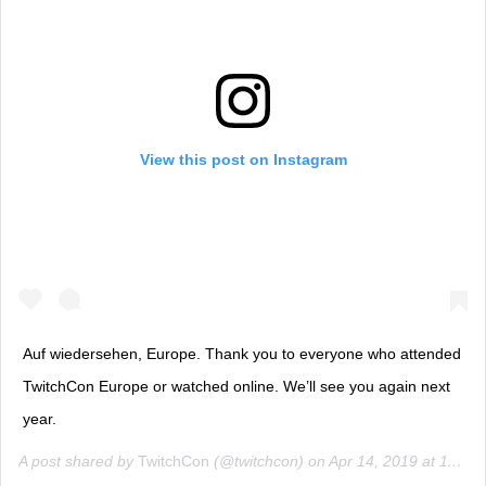
View this post on Instagram
Auf wiedersehen, Europe. Thank you to everyone who attended
TwitchCon Europe or watched online. We’ll see you again next
year.
A post shared by
TwitchCon
(@twitchcon) on
Apr 14, 2019 at 11:03am PDT