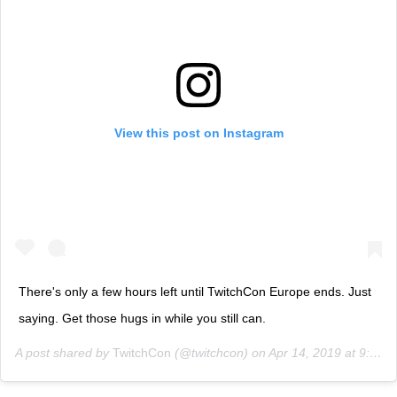
View this post on Instagram
There's only a few hours left until TwitchCon Europe ends. Just
saying. Get those hugs in while you still can.
A post shared by
TwitchCon
(@twitchcon) on
Apr 14, 2019 at 9:00am PDT