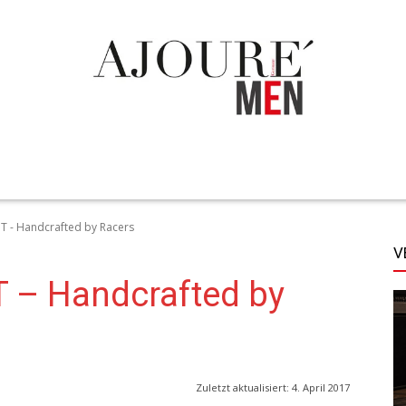
TECHNIK
LIFESTYLE
STYLE
MORE
 - Handcrafted by Racers
V
 – Handcrafted by
Zuletzt aktualisiert:
4. April 2017