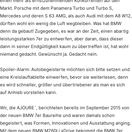
einen mehr als ernstzunehmenden Konkurrenten auf den
Markt. Porsche mit dem Panamera Turbo und Turbo S,
Mercedes und deren S 63 AMG, als auch Audi mit dem A8 W12,
dürften wohl ein wenig die Luft wegbleiben. Was hat BMW
denn da gebaut! Zugegeben, es war an der Zeit, einen abartig
leistungsstarken 7er zu entwerfen, aber daran, dass dieser
dann in seiner Endgültigkeit kaum zu übertreffen ist, hat wohl
niemand gedacht. Gewünscht ja. Gedacht nein.
Spoiler-Alarm: Autobegeisterte möchten sich bitte setzen und
eine Kreislauftablette einwerfen, bevor sie weiterlesen, denn
es wird schneller, größer und übertriebener als man es sich
auf Anhieb vorstellen kann.
Wir, die AJOURE´, berichteten bereits im September 2015 von
der neuen BMW 7er Baureihe und waren damals schon
begeistert, was Formen, Innovationen und Ausstattung anging.
Mit dem neuen BMW M760Li xDrive bekommt die BMW 7er