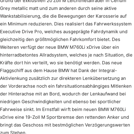
Grund der exklusiven 20 Zoll M Leichtmetallräder in Cerium
Grey metallic matt und zum anderen durch seine aktive
Wankstabilisierung, die die Bewegungen der Karosserie auf
ein Minimum reduzieren. Dies realisiert das Fahrwerkssystem
Executive Drive Pro, welches ausgeprägte Fahrdynamik und
gleichzeitig den größtmöglichen Fahrkomfort bietet. Des
Weiteren verfügt der neue BMW M760Li xDrive über ein
hinterradbetontes Allradsystem, welches je nach Situation, die
Kräfte dort hin verteilt, wo sie benötigt werden. Das neue
Flaggschiff aus dem Hause BMW hat Dank der Integral-
Aktivlenkung zusätzlich zur direkteren Lenkübersetzung an
der Vorderachse noch ein fahrsituationsabhängiges Mitlenken
der Hinterachse mit an Bord, wodurch der Lenkaufwand bei
niedrigen Geschwindigkeiten und ebenso bei sportlicher
Fahrweise sinkt. Im Ernstfall wirft beim neuen BMW M760Li
xDrive eine 19-Zoll M Sportbremse den rettenden Anker und
bringt das Geschoss mit bestmöglichen Verzögerungswerten
zum Stehen.