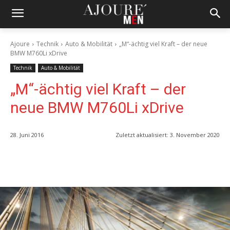
Ajoure
Technik
Auto & Mobilität
„M“-ächtig viel Kraft – der neue
BMW M760Li xDrive
Technik
Auto & Mobilität
„M“-ächtig viel Kraft – der
neue BMW M760Li xDrive
28. Juni 2016
Zuletzt aktualisiert:
3. November 2020