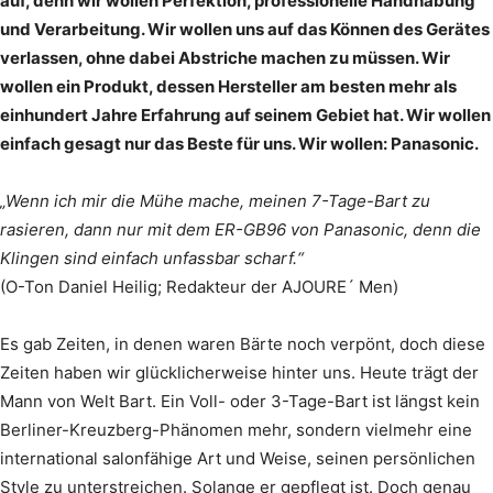
auf, denn wir wollen Perfektion, professionelle Handhabung
und Verarbeitung. Wir wollen uns auf das Können des Gerätes
verlassen, ohne dabei Abstriche machen zu müssen. Wir
wollen ein Produkt, dessen Hersteller am besten mehr als
einhundert Jahre Erfahrung auf seinem Gebiet hat. Wir wollen
einfach gesagt nur das Beste für uns. Wir wollen: Panasonic.
„Wenn ich mir die Mühe mache, meinen 7-Tage-Bart zu
rasieren, dann nur mit dem ER-GB96 von Panasonic, denn die
Klingen sind einfach unfassbar scharf.“
(O-Ton Daniel Heilig; Redakteur der AJOURE´ Men)
Es gab Zeiten, in denen waren Bärte noch verpönt, doch diese
Zeiten haben wir glücklicherweise hinter uns. Heute trägt der
Mann von Welt Bart. Ein Voll- oder 3-Tage-Bart ist längst kein
Berliner-Kreuzberg-Phänomen mehr, sondern vielmehr eine
international salonfähige Art und Weise, seinen persönlichen
Style zu unterstreichen. Solange er gepflegt ist. Doch genau