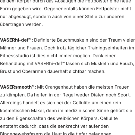
da dem Körper durch das Absaugen die Fettpolster eine neue
Form gegeben wird. Gegebenenfalls können Fettpolster nicht
nur abgesaugt, sondern auch von einer Stelle zur anderen
übertragen werden.
VASERhi-def™:
Definierte Bauchmuskeln sind der Traum vieler
Männer und Frauen. Doch trotz täglicher Trainingseinheiten im
Fitnessstudio ist dies nicht immer möglich. Dank einer
Behandlung mit VASERhi-def™ lassen sich Muskeln und Bauch,
Brust und Oberarmen dauerhaft sichtbar machen.
VASERsmooth™:
Mit Orangenhaut haben die meisten Frauen
zu kämpfen. Da helfen in der Regel weder Diäten noch Sport.
Allerdings handelt es sich bei der Cellulite um einen rein
kosmetischen Makel, denn im medizinischen Sinne gehört sie
zu den Eigenschaften des weiblichen Körpers. Cellulite
entsteht dadurch, dass die senkrecht verlaufenden
Bindegewebsfasern die Haut in die tiefer gelegenen