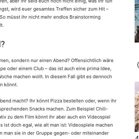
fen, aber ihr seid euch noch nicht einig, was ihr tun
ngst, wird euer gesamtes Treffen sicher zum Hit –
 So müsst ihr nicht mehr endlos Brainstorming
t.
d?
mmen, sondern nur einen Abend? Offensichtlich wäre
ipe oder einem Club – das ist auch eine prima Idee,
r Woche machen wollt. In diesem Fall gibt es dennoch
n könnt.
end macht? Ihr könnt Pizza bestellen oder, wenn ihr
ntsprechenden Snacks machen. Zum Beispiel Chili-
iv zu dem Film könnt ihr aber auch ein Videospiel
 ist doch egal, wie alt man ist: Videospiele machen
nn man sie in der Gruppe gegen- oder miteinander
4