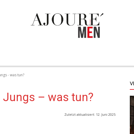
TECHNIK
LIFESTYLE
STYLE
MORE
ungs - was tun?
V
n Jungs – was tun?
Zuletzt aktualisiert:
12. Juni 2025