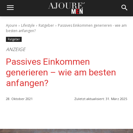
Ajoure
Lifestyle
Ratgeber
Passives Einkommen generieren - wie am
besten anfangen?
Ratgeber
ANZEIGE
Passives Einkommen
generieren – wie am besten
anfangen?
28. Oktober 2021
Zuletzt aktualisiert:
31. März 2025