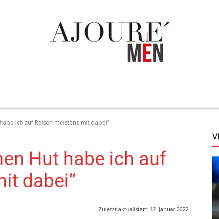
TECHNIK
LIFESTYLE
STYLE
MORE
habe ich auf Reisen meistens mit dabei"
V
nen Hut habe ich auf
it dabei“
Zuletzt aktualisiert:
12. Januar 2022