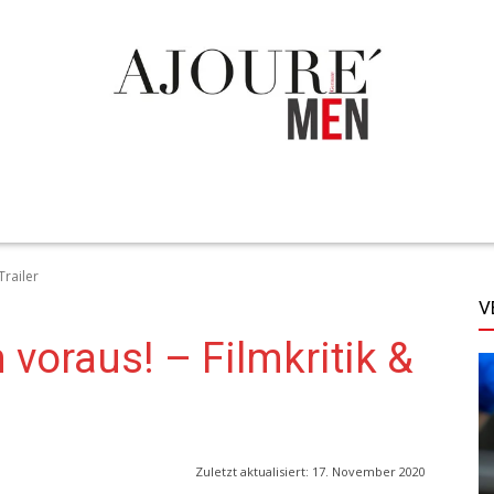
TECHNIK
LIFESTYLE
STYLE
MORE
Trailer
V
 voraus! – Filmkritik &
Zuletzt aktualisiert:
17. November 2020