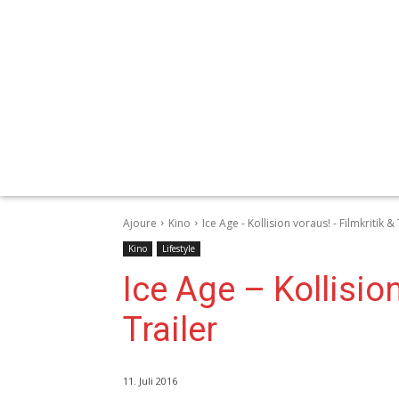
Ajoure
Kino
Ice Age - Kollision voraus! - Filmkritik & 
Kino
Lifestyle
Ice Age – Kollision
Trailer
11. Juli 2016