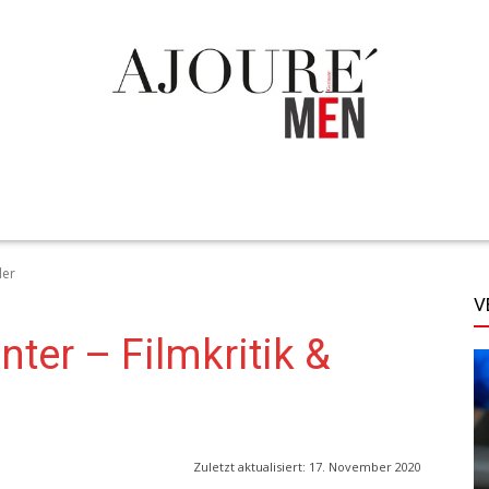
TECHNIK
LIFESTYLE
STYLE
MORE
ler
V
ter – Filmkritik &
Zuletzt aktualisiert:
17. November 2020