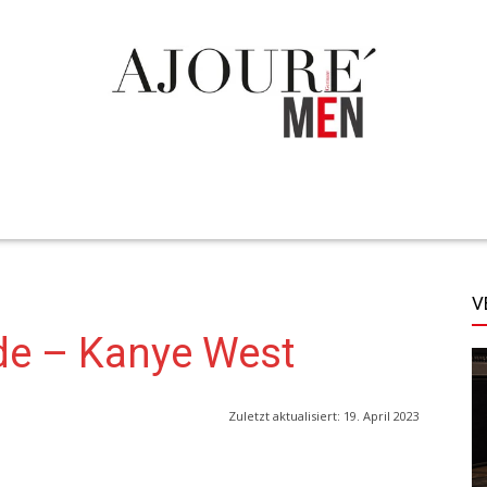
TECHNIK
LIFESTYLE
STYLE
MORE
V
de – Kanye West
Zuletzt aktualisiert:
19. April 2023