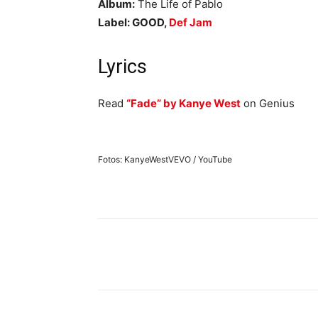
Album:
The Life of Pablo
Label:
GOOD
,
Def Jam
Lyrics
Read
“Fade” by Kanye West
on Genius
Fotos: KanyeWestVEVO / YouTube