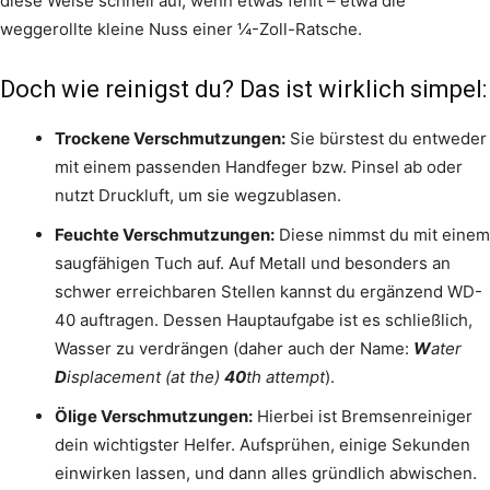
diese Weise schnell auf, wenn etwas fehlt – etwa die
weggerollte kleine Nuss einer ¼-Zoll-Ratsche.
Doch wie reinigst du? Das ist wirklich simpel:
Trockene Verschmutzungen:
Sie bürstest du entweder
mit einem passenden Handfeger bzw. Pinsel ab oder
nutzt Druckluft, um sie wegzublasen.
Feuchte Verschmutzungen:
Diese nimmst du mit einem
saugfähigen Tuch auf. Auf Metall und besonders an
schwer erreichbaren Stellen kannst du ergänzend WD-
40 auftragen. Dessen Hauptaufgabe ist es schließlich,
Wasser zu verdrängen (daher auch der Name:
W
ater
D
isplacement (at the)
40
th attempt
).
Ölige Verschmutzungen:
Hierbei ist Bremsenreiniger
dein wichtigster Helfer. Aufsprühen, einige Sekunden
einwirken lassen, und dann alles gründlich abwischen.