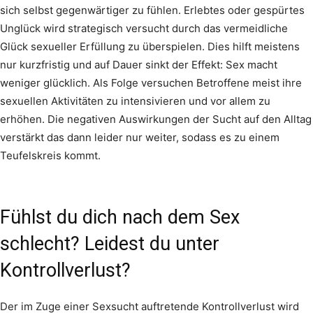
sich selbst gegenwärtiger zu fühlen. Erlebtes oder gespürtes
Unglück wird strategisch versucht durch das vermeidliche
Glück sexueller Erfüllung zu überspielen. Dies hilft meistens
nur kurzfristig und auf Dauer sinkt der Effekt: Sex macht
weniger glücklich. Als Folge versuchen Betroffene meist ihre
sexuellen Aktivitäten zu intensivieren und vor allem zu
erhöhen. Die negativen Auswirkungen der Sucht auf den Alltag
verstärkt das dann leider nur weiter, sodass es zu einem
Teufelskreis kommt.
Fühlst du dich nach dem Sex
schlecht? Leidest du unter
Kontrollverlust?
Der im Zuge einer Sexsucht auftretende Kontrollverlust wird