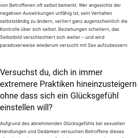
von Betroffenen oft selbst bemerkt. Wer angesichts der
negativen Auswirkungen unfähig ist, sein Verhalten
selbstständig zu ändern, verliert ganz augenscheinlich die
Kontrolle über sich selbst. Beziehungen scheitern, das
Selbstbild verschlechtert sich weiter – und wird
paradoxerweise wiederum versucht mit Sex aufzubessern.
Versuchst du, dich in immer
extremere Praktiken hineinzusteigern
ohne dass sich ein Glücksgefühl
einstellen will?
Aufgrund des abnehmenden Glücksgefühls bei sexuellen
Handlungen und Gedanken versuchen Betroffene dieses