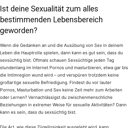
Ist deine Sexualität zum alles
bestimmenden Lebensbereich
geworden?
Wenn die Gedanken an und die Ausübung von Sex in deinem
Leben die Hauptrolle spielen, dann kann es gut sein, dass du
sexsüchtig bist. Oftmals schauen Sexsüchtige jeden Tag
stundenlang im Internet Pornos und masturbieren, etwa gar bis
die Intimregion wund wird – und verspüren trotzdem keine
großartige sexuelle Befriedigung. Findest du vor lauter
Pornos, Masturbation und Sex keine Zeit mehr zum Arbeiten
oder Lernen? Vernachlässigst du zwischenmenschliche
Beziehungen in extremer Weise für sexuelle Aktivitäten? Dann
kann es sein, dass du sexsüchtig bist.
Die Art, wie diese Zügellosigkeit ausgelebt wird, kann