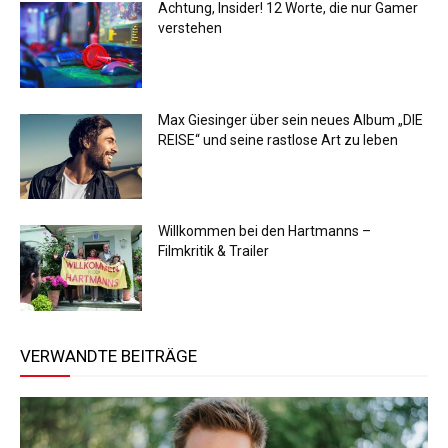
Achtung, Insider! 12 Worte, die nur Gamer
verstehen
Max Giesinger über sein neues Album „DIE
REISE“ und seine rastlose Art zu leben
Willkommen bei den Hartmanns –
Filmkritik & Trailer
VERWANDTE BEITRÄGE