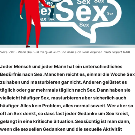
Sexsucht - Wenn die Lust zu Qual wird und man sich vom eigenen Trieb regiert fühlt.
Jeder Mensch und jeder Mann hat ein unterschiedliches
Bedürfnis nach Sex. Manchen reicht es, einmal die Woche Sex
zu haben und masturbieren gar nicht. Anderen gelüstet es
täglich oder gar mehrmals täglich nach Sex. Dann haben sie
vielleicht häufiger Sex, masturbieren aber sicherlich auch
häufiger. Alles kein Problem, alles normal soweit. Wer aber so
oft an Sex denkt, so dass fast jeder Gedanke um Sex kreist,
gelangt in eine kritische Situation. Sexsüchtig ist man dann,
wenn die sexuellen Gedanken und die sexuelle Aktivität