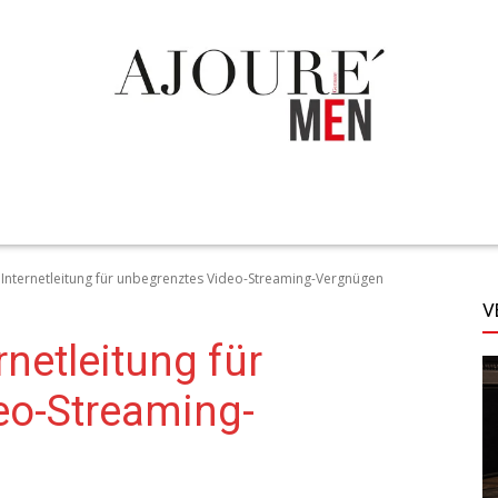
TECHNIK
LIFESTYLE
STYLE
MORE
Internetleitung für unbegrenztes Video-Streaming-Vergnügen
V
netleitung für
eo-Streaming-