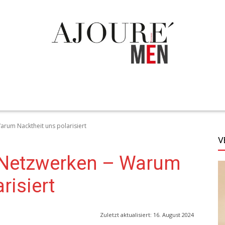
TECHNIK
LIFESTYLE
STYLE
MORE
Warum Nacktheit uns polarisiert
V
n Netzwerken – Warum
risiert
Zuletzt aktualisiert:
16. August 2024