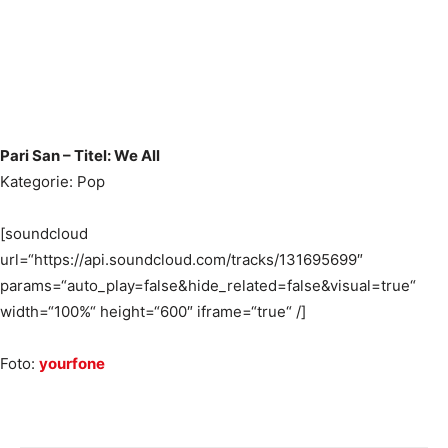
Pari San – Titel: We All
Kategorie: Pop
[soundcloud
url=“https://api.soundcloud.com/tracks/131695699″
params=“auto_play=false&hide_related=false&visual=true“
width=“100%“ height=“600″ iframe=“true“ /]
Foto:
yourfone