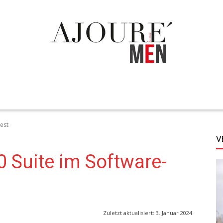
TECHNIK
LIFESTYLE
STYLE
MORE
Test
V
0 Suite im Software-
Zuletzt aktualisiert:
3. Januar 2024