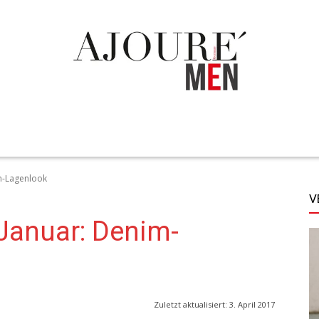
TECHNIK
LIFESTYLE
STYLE
MORE
m-Lagenlook
V
Januar: Denim-
Zuletzt aktualisiert:
3. April 2017