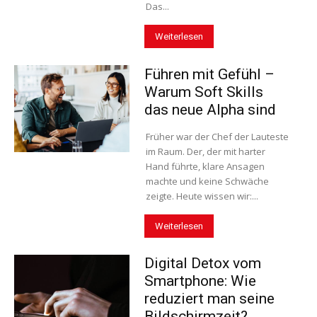
Das...
Weiterlesen
Führen mit Gefühl –
Warum Soft Skills
das neue Alpha sind
Früher war der Chef der Lauteste
im Raum. Der, der mit harter
Hand führte, klare Ansagen
machte und keine Schwäche
zeigte. Heute wissen wir:...
Weiterlesen
Digital Detox vom
Smartphone: Wie
reduziert man seine
Bildschirmzeit?