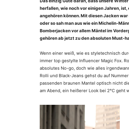
Das einzig Gute daran, dass unsere Winter 
herfallen, wie noch vor einigen Jahren, is
angehören können. Mit diesen Jacken war 
oder so sah man aus wie ein Michelin-Männ
Bomberjacken vor allem Mäntel im Vordergr
gehören ab jetzt zu den absoluten Must-h
Wenn einer weiß, wie es styletechnisch dur
immer top gestylte Influencer Magic Fox. R
absolutes No-go, doch wie alles irgendwan
Rolli und Black-Jeans gehst du auf Nummer
passenden braunen Mantel optisch nicht di
am Abend, ein heißerer Look bei 2°C geht w