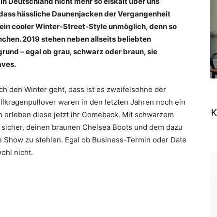
in Deutschland nicht mehr so eiskalt über uns
t, dass hässliche Daunenjacken der Vergangenheit
ein cooler Winter-Street-Style unmöglich, denn so
chen. 2019 stehen neben allseits beliebten
und – egal ob grau, schwarz oder braun, sie
aves.
ch den Winter geht, dass ist es zweifelsohne der
ollkragenpullover waren in den letzten Jahren noch ein
K
n erleben diese jetzt ihr Comeback. Mit schwarzem
 sicher, deinen braunen Chelsea Boots und dem dazu
e Show zu stehlen. Egal ob Business-Termin oder Date
ohl nicht.